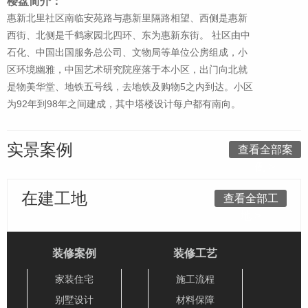
楼盘简介：
惠新北里社区南临安苑路与惠新里隔路相望、西侧是惠新
西街、北侧是千鹤家园北四环、东为惠新东街。 社区由中
石化、中国出国服务总公司、文物局等单位公房组成，小
区环境幽雅，中国艺术研究院座落于本小区，出门向北就
是物美华堂、地铁五号线，去地铁及购物5之内到达。小区
为92年到98年之间建成，其中塔楼设计每户都有南向。
实景案例
查看全部案
例 >
在建工地
查看全部工
地 >
装修案例
装修工艺
家装住宅
施工流程
别墅设计
材料保障